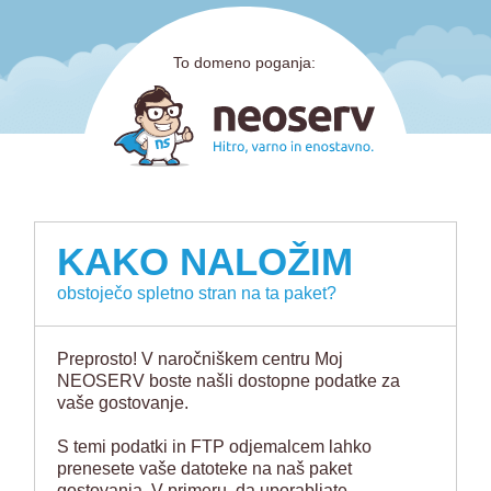
To domeno poganja:
KAKO NALOŽIM
obstoječo spletno stran na ta paket?
Preprosto! V naročniškem centru Moj
NEOSERV boste našli dostopne podatke za
vaše gostovanje.
S temi podatki in FTP odjemalcem lahko
prenesete vaše datoteke na naš paket
gostovanja. V primeru, da uporabljate